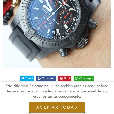
Tweet
Compartir
Pin it
WhatsApp
Este sitio web únicamente utiliza cookies propias con finalidad
técnica, no recaba ni cede datos de carácter personal de los
usuarios sin su conocimiento.
INICIO
QUIENES SOMOS
NOTICIAS
CONTACTO
ACEPTAR TODAS
Aviso Legal
Política de Privacidad de Datos
Política de Cookies