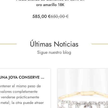
oro amarillo 18K
585,00 €
650,00 €
Últimas Noticias
Sigue nuestro blog
¿QUÉ HACE QUE UNA JOYA CONSERVE SU VALOR CON EL PASO DEL TIEMPO?
ontener el mismo peso de
r valores completamente
e venderse prácticamente
metal; la otra puede atraer