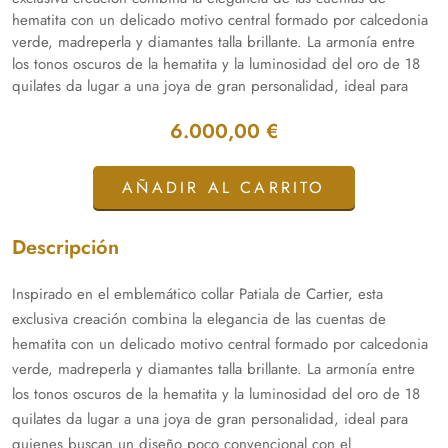
hematita con un delicado motivo central formado por calcedonia
verde, madreperla y diamantes talla brillante. La armonía entre
los tonos oscuros de la hematita y la luminosidad del oro de 18
quilates da lugar a una joya de gran personalidad, ideal para
quienes buscan un diseño poco convencional con el
6.000,00 €
inconfundible sello estético de la Maison Cartier. Incorpora
aproximadamente 0,15 ct en diamantes talla brillante y mide 42
cm. Pieza certificada. Envío asegurado y certificado.
AÑADIR AL CARRITO
Descripción
Inspirado en el emblemático collar Patiala de Cartier, esta
exclusiva creación combina la elegancia de las cuentas de
hematita con un delicado motivo central formado por calcedonia
verde, madreperla y diamantes talla brillante. La armonía entre
los tonos oscuros de la hematita y la luminosidad del oro de 18
quilates da lugar a una joya de gran personalidad, ideal para
quienes buscan un diseño poco convencional con el